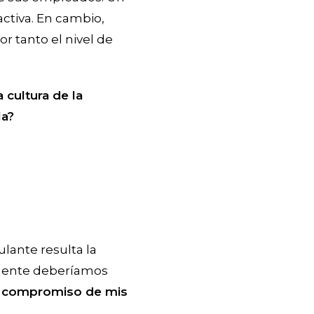
activa. En cambio,
r tanto el nivel de
 cultura de la
la?
lante resulta la
amente deberíamos
de compromiso de mis