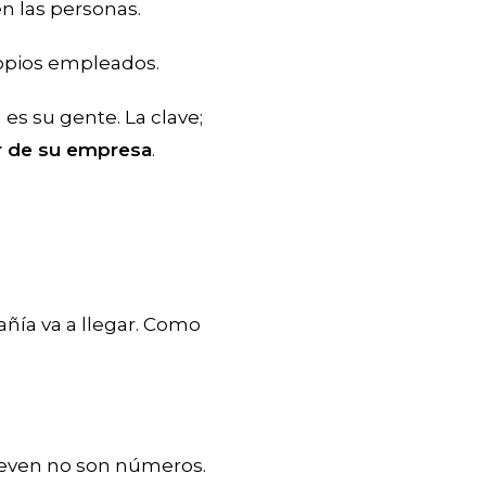
n las personas.
propios empleados.
a es su gente. La clave;
or de su empresa
.
añía va a llegar. Como
ueven no son números.