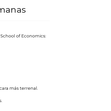
umanas
n School of Economics:
ara más terrenal.
.