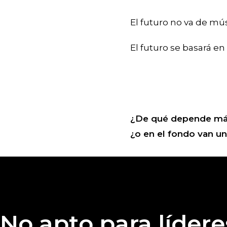
El futuro no va de mú
El futuro se basará en
¿De qué depende más 
¿o en el fondo van u
No apto para lídere